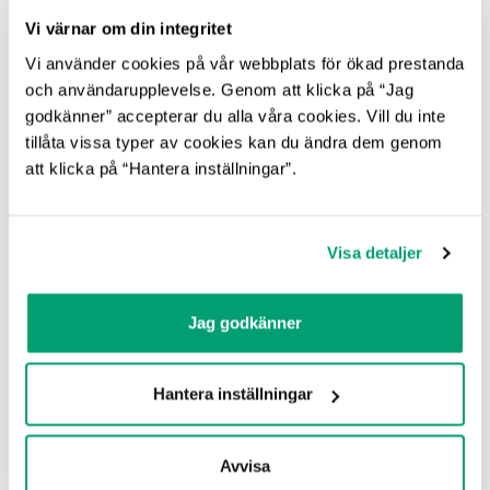
Vi värnar om din integritet
Vi använder cookies på vår webbplats för ökad prestanda
och användarupplevelse. Genom att klicka på “Jag
Läs även:
Produkten Green All suger upp olja utan
godkänner” accepterar du alla våra cookies. Vill du inte
att suga upp vatten
tillåta vissa typer av cookies kan du ändra dem genom
att klicka på “Hantera inställningar”.
2020-08-20
|
Nyheter
Visa detaljer
KATEGORIER
Nyheter
Jag godkänner
Nyhetsbrev
Nytt Om Utlysningar
Hantera inställningar
Områdesanalys
Remissvar
Avvisa