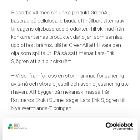
Biosorbe vill med sin unika produkt GreenAll,
baserad på cellulosa, erbjuda ett hållbart alternativ
till dagens oljebaserade produkter. Till skillnad från
konkurrenternas produkter, där oljan som samlas
upp oftast bränns, tillåter GreenAll att tillvara den
olja som spillts ut. På så sätt menar Lars-Erik
Sjögren att allt blir cirkulärt.
– Vi ser framför oss en stor marknad för sanering
av små och stora oljespill och även oljesanering ute
i haven. Allt bygger på mekanisk massa från
Rottneros Bruk i Sunne, säger Lars-Erik Sjögren till
Nya Wermlands-Tidningen.
I dagarna kommer Biosorbe också att få elva nya
delägare efter en nyemission som uppgår till tio
miljoner kronor.