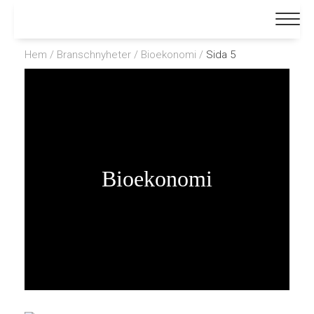
Hem
/
Branschnyheter
/
Bioekonomi
/
Sida 5
Bioekonomi