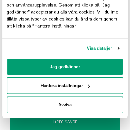
utan längre erfarenhet
och användarupplevelse. Genom att klicka på “Jag
godkänner” accepterar du alla våra cookies. Vill du inte
2015-06-28
• Bioekonomi
tillåta vissa typer av cookies kan du ändra dem genom
att klicka på “Hantera inställningar”.
1
2
3
4
5
Visa detaljer
Jag godkänner
KATEGORIER
Hantera inställningar
Nyheter
Nyhetsbrev
Nytt Om Utlysningar
Avvisa
Områdesanalys
Remissvar