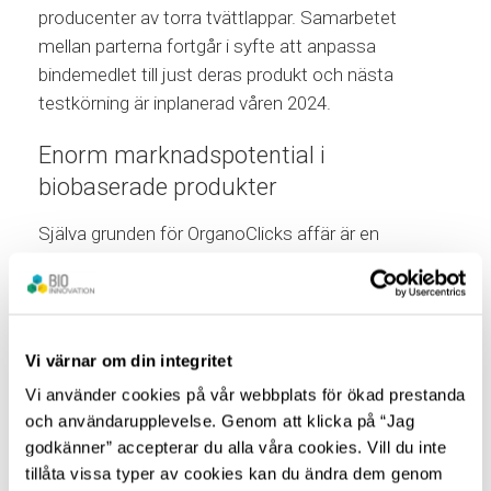
producenter av torra tvättlappar. Samarbetet
mellan parterna fortgår i syfte att anpassa
bindemedlet till just deras produkt och nästa
testkörning är inplanerad våren 2024.
Enorm marknadspotential i
biobaserade produkter
Själva grunden för OrganoClicks affär är en
innovativ grön kemi, som går ut på att modifiera
cellulosafibern, så att den kan fylla samma funktion
som dolda plaster och fossila kemikalier i material
som nonwoven, papper och trä. Denna kemi kan
Vi värnar om din integritet
exempelvis också fungera som bindemedel i
Vi använder cookies på vår webbplats för ökad prestanda
kompositer och skydda trä och textil mot fukt och
och användarupplevelse. Genom att klicka på “Jag
brand. Idag finns OrganoClicks gröna kemi i allt från
godkänner” accepterar du alla våra cookies. Vill du inte
klimatsmarta begravningskistor till ljudabsorbenter.
tillåta vissa typer av cookies kan du ändra dem genom