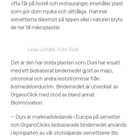
ofta får på hotell och restauranger, innehåller plast
som gör dom mjuka och slittåliga. Hamnar
servetterna däremot på tippen eller i naturen bryts
de ner till mikroplaster.
Linus Lemark. Foto: Duni.
Det är den här dolda plasten som Duni har ersatt
med ett biobaserat bindemedel gjort av majs,
citronskal och andra restströmmar från
livsmedelsindustrin. Bindemedlet är utvecklat av
OrganoClick med stöd av bland annat
BioInnovation.
– Duni är marknadsledande i Europa på servetter
och OrganoClicks biobaserade bindemedel används
i lejonparten av vår storsäljande servettserie Bio