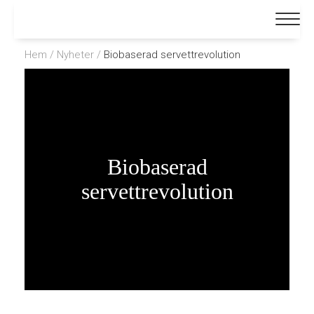
Hem
/
Nyheter
/
Biobaserad servettrevolution
Biobaserad
servettrevolution