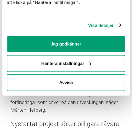
att klicka på “Hantera inställningar”.
Mårten Hellberg. Foto: Anders G. Warne.
– När vi startade 2007 var miljöcertifieringar något
Visa detaljer
som företagen tyckte var ”trevligt att ha”. Idag vet vi
att det finns en enorm marknadspotential i
Jag godkänner
biobaserade och cirkulära produkter, hållbarhet är på
allvar. Det första stora skiftet var efter Paris-
Hantera inställningar
konferensen 2015 och intresset för biobaserade
lösningar tog ordentlig fart i och med EU:s
plastdirektiv. Då kom också cirkularitet upp på
Avvisa
agendan och hur vi som biobaserade företag kan
bidra till det. Vi kommer att se fler regulatoriska
förändringar som driver på den utvecklingen, säger
Mårten Hellberg.
Nystartat projekt söker billigare råvara