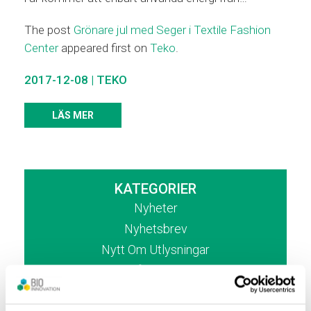
The post
Grönare jul med Seger i Textile Fashion
Center
appeared first on
Teko
.
2017-12-08
|
TEKO
LÄS MER
KATEGORIER
Nyheter
Nyhetsbrev
Nytt Om Utlysningar
Områdesanalys
Remissvar